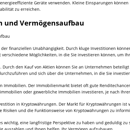
 energieeffiziente Geräte verwenden. Kleine Einsparungen können 
bilität zu erreichen.
nen und Vermögensaufbau
ufbau
il der finanziellen Unabhängigkeit. Durch kluge Investitionen könn
bt verschiedene Möglichkeiten, in die Sie investieren können, um I
ien. Durch den Kauf von Aktien können Sie an Unternehmen beteiligt 
 durchzuführen und sich über die Unternehmen, in die Sie investie
n in Immobilien. Der Immobilienmarkt bietet oft gute Renditechance
mobilien oder gewerbliche Immobilien investieren, je nach Ihren 
nvestition in Kryptowährungen. Der Markt für Kryptowährungen ist vo
die Risiken und die Funktionsweise von Kryptowährungen zu informie
es wichtig, eine langfristige Perspektive zu haben und geduldig zu 
tig auszahlen und Ihnen helfen, Ihr Vermögen aufzubauen.