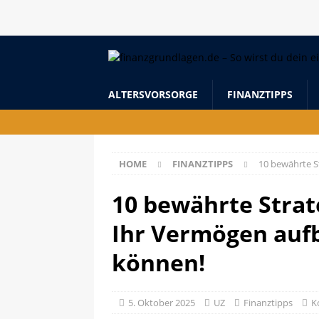
ALTERSVORSORGE
FINANZTIPPS
HOME
FINANZTIPPS
10 bewährte S
10 bewährte Strate
Ihr Vermögen auf
können!
5. Oktober 2025
UZ
Finanztipps
K