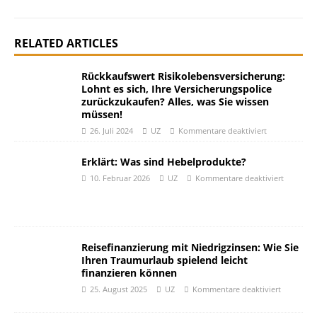
RELATED ARTICLES
Rückkaufswert Risikolebensversicherung:
Lohnt es sich, Ihre Versicherungspolice
zurückzukaufen? Alles, was Sie wissen
müssen!
26. Juli 2024
UZ
Kommentare deaktiviert
Erklärt: Was sind Hebelprodukte?
10. Februar 2026
UZ
Kommentare deaktiviert
Reisefinanzierung mit Niedrigzinsen: Wie Sie
Ihren Traumurlaub spielend leicht
finanzieren können
25. August 2025
UZ
Kommentare deaktiviert