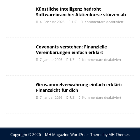
Künstliche Intelligenz bedroht
Softwarebranche: Aktienkurse stürzen ab
4. Februar 2026
UZ
Kommentare deaktiviert
Covenants verstehen: Finanzielle
Vereinbarungen einfach erklärt
7. Januar 2026
UZ
Kommentare deaktiviert
Girosammelverwahrung einfach erklärt:
Finanzsicht für dich
7. Januar 2026
UZ
Kommentare deaktiviert
Copyright © 2026 | MH Magazine WordPress Theme by
MH Themes