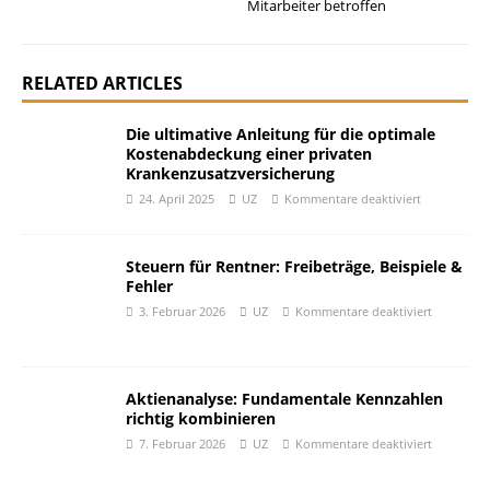
Mitarbeiter betroffen
RELATED ARTICLES
Die ultimative Anleitung für die optimale
Kostenabdeckung einer privaten
Krankenzusatzversicherung
24. April 2025
UZ
Kommentare deaktiviert
Steuern für Rentner: Freibeträge, Beispiele &
Fehler
3. Februar 2026
UZ
Kommentare deaktiviert
Aktienanalyse: Fundamentale Kennzahlen
richtig kombinieren
7. Februar 2026
UZ
Kommentare deaktiviert